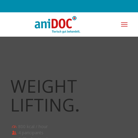
WEIGHT
LIFTING
.
800 kcal / hour
4 paricipants